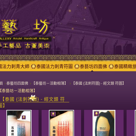
國法力刺青大師
泰國法力刺青符圖
泰藝坊四面佛
泰國精緻
頁
泰藝坊四面佛
【泰藝坊－活動相簿】
【泰國 {法刺符圖} - 經文類 符圖】
【泰藝坊－活動相簿】
【泰國 {法刺符圖} - 經文類 符
圖】