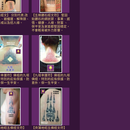
經文】 分別代表:改
【五條鑽石經文符】 堅固
水、避楣運、解降頭、
如鑽石的網狀屏，事業、感
事成以及招人緣。
情、健康、人緣、財富 、
保平安及家庭都堅固穩定，
不會輕易被外力影響。
塔幸運符】佛祖的九塔
【九塔幸運符】佛祖的九塔
，特別的庇佑保護，防
佛經，特別的庇佑保護，防
，保一生平安。
意外，保一生平安。
蒲祂昭五佛經文符】
【央蒲祂昭五佛經文符】