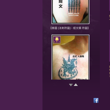
【泰國 {法刺符圖} - 經文類 符圖】
【泰國 {法刺符圖} - 人緣鳥/鳳凰 符
圖】