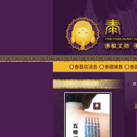
泰藝坊消息
泰國佛教
泰
【泰藝坊－活動相簿】
首