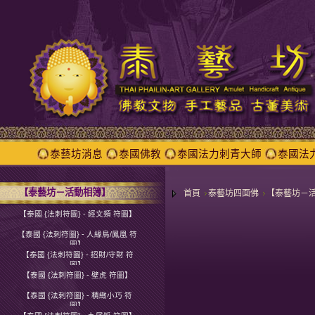
泰藝坊消息
泰國佛教
泰國法力刺青大師
泰國法
【泰藝坊－活動相簿】
首頁
泰藝坊四面佛
【泰藝坊－
【泰國 {法刺符圖} - 經文類 符圖】
【泰國 {法刺符圖} - 人緣鳥/鳳凰 符
圖】
【泰國 {法刺符圖} - 招財/守財 符
圖】
【泰國 {法刺符圖} - 壁虎 符圖】
【泰國 {法刺符圖} - 精緻小巧 符
圖】