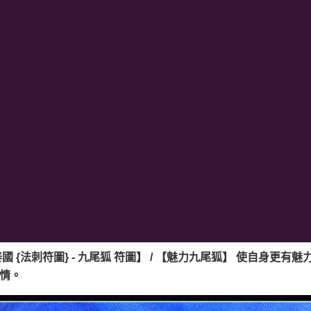
國 {法刺符圖} - 九尾狐 符圖】 / 【魅力九尾狐】 使自身更有
情。