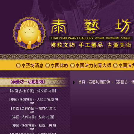
泰藝坊消息
泰國佛教
泰國法力刺青大師
泰國法
【泰藝坊－活動相簿】
首頁
泰藝坊四面佛
【泰藝坊－
【泰國 {法刺符圖} - 經文類 符圖】
【泰國 {法刺符圖} - 人緣鳥/鳳凰 符
圖】
【泰國 {法刺符圖} - 招財/守財 符
圖】
【泰國 {法刺符圖} - 壁虎 符圖】
【泰國 {法刺符圖} - 精緻小巧 符
圖】