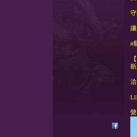
守
讓
#
【
新
洽詢
LI
營