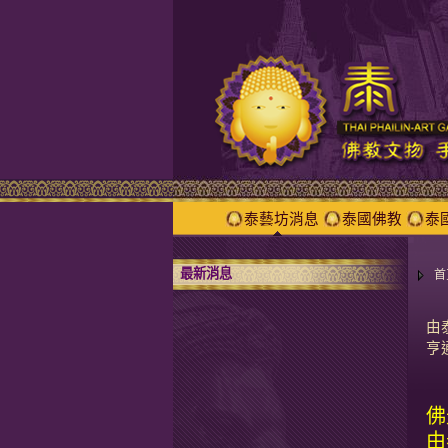
泰藝坊消息
泰國佛教
泰
最新消息
首
由
亨
佛
由