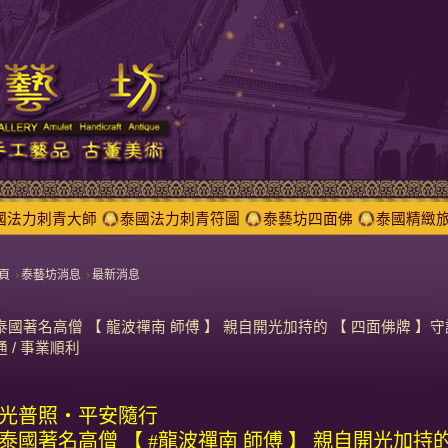
國法力刺青大師
泰國法力刺青符圖
泰藝坊四面佛
泰國精緻
頁
泰藝坊消息
最新消息
泰國著名高僧 【 龍波禪南 師傅 】 親自開光加持的 【 四面佛牌 】守護
通 / 事業順利
光普照・平安隨行
泰國著名高僧 【 #龍波禪南 師傅 】 親自開光加持的