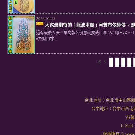
2026-01-13
大家最期待的 { 龍波本廟 } 阿贊布依師傅 ~ 即將
還有最後 5 天 ~ 早鳥報名優惠就要截止囉 ^&^ 即日起 ～
#招財口才...
3
4
5
6
台北地址：台北市中山區新生北
台中地址：台中市西屯區文華
泰藝坊
E-Mail：
版權所有 ©
www.t