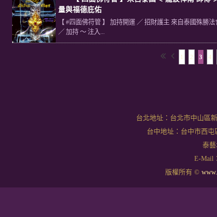
量與福德庇佑
【 #四面佛符管 】 加持開運 ／ 招財護主 來自泰國殊勝法會
／ 加持 ～ 注入...
1
2
3
4
台北地址：台北市中山區新生北
台中地址：台中市西屯區文華
泰藝坊
E-Mail：
版權所有 ©
www.t