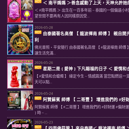
＜ 南平媽媽 ＞善念感動了上天，天神允許她
＜ #南平媽媽 ＞ 出生在一百多年前 ~ 泰國的一個偏遠小
望世間不要再有人因同樣原因受...
2026-05-28
由泰國著名高僧 【 龍波禪南 師傅 】 親自開光加
利
佛光普照・平安隨行 由泰國著名高僧 【 #龍波禪南 師傅 】 
讓生活充滿...
2026-05-26
星期二是 { 愛神 } 下凡賜福的日子 ＜ 愛情和
【 #愛情和合蠟燭 】 緣定今生 ~ 情感圓滿 當您點燃這一支
天可以點...
2026-05-24
阿贊蘇賓 師傅 【 二哥豐 】 增進我們的 #好財
阿贊蘇賓 師傅 【 #二哥豐 】 增進我們的 #好財運 #偏財運
} 時 ~ ...
2026-05-23
【 四面佛符管 】來自泰國＜ 龍波禪南 師傅 ＞