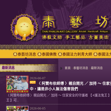
泰藝坊消息
泰國佛教
泰國法力刺青大師
泰國法
最新消息
首頁
泰藝坊消息
最新消息
2026-06-07
〈 阿贊布依師傅 〉親自開光 ／ 加持 ～ 住家
中，讓是非小人無法傷害我們
〈 阿贊布依師傅 〉親自開光 ／ 加持 ～ 住家安全的守護者 【 #護法鬼王 
王 】可...
2026-06-05