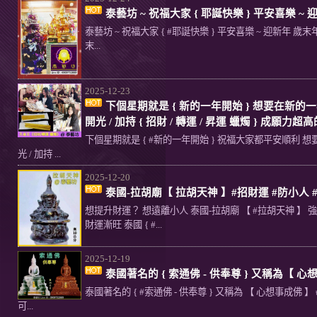
泰藝坊 ~ 祝福大家 { 耶誕快樂 } 平安喜樂 ~ 
泰藝坊 ~ 祝福大家 { #耶誕快樂 } 平安喜樂 ~ 迎新年 歲
末...
2025-12-23
下個星期就是 { 新的一年開始 } 想要在新的一年
開光 / 加持 { 招財 / 轉運 / 昇運 蠟燭 } 成願力
下個星期就是 { #新的一年開始 } 祝福大家都平安順利 想要
光 / 加持 ...
2025-12-20
泰國-拉胡廟【 拉胡天神 】#招財運 #防小
想提升財運？ 想遠離小人 泰國-拉胡廟 【 #拉胡天神 】
財運漸旺 泰國 { #...
2025-12-19
泰國著名的 { 索通佛 - 供奉尊 } 又稱為【 心
泰國著名的 { #索通佛 - 供奉尊 } 又稱為 【 心想事成佛 】
可...